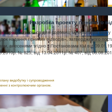
Розробка проекту гірничого в
кти розробляються для родовищ мінеральних вод у 
док надання гірничих відводів», затвердженого пост
ами, внесеними згідно з Постановами КМ від 09.01.19
9.2010р. № 825, від 13.04.2011р. № 407, від 08.08.20
обка плану видобутку
емних вод на
заборі підприємства
плану видобутку і супроводження
женні з контролюючим органом.
...