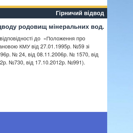
Гірничий відвод
ідводу родовищ мінеральних вод.
відповідності до «Положення про
ановою КМУ від 27.01.1995р. №59 зі
96р. № 24, від 08.11.2006р. № 1570, від
12р. №730, від 17.10.2012р. №991).