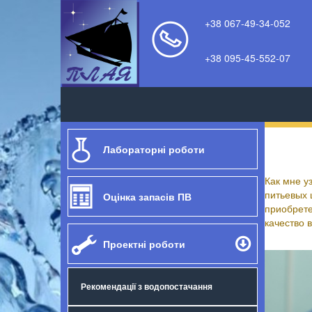
+38 067-49-34-052
+38 095-45-552-07
Како
Лабораторні роботи
набр
Как мне у
питьевых 
Оцінка запасів ПВ
приобрете
качество 
Детальніше
Проектні роботи
Рекомендації з водопостачання