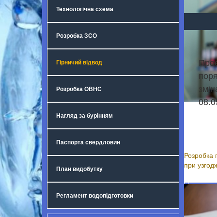
Технологічна схема
Розробка ЗСО
Прое
Гірничий відвод
поря
змін
Розробка ОВНС
08.0
Розр
Нагляд за бурінням
підз
водо
Паспорта свердловин
Розробка 
при узгод
План видобутку
Детальніше
Регламент водопідготовки