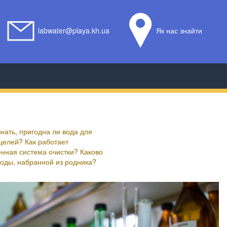
labwater@playa.kh.ua
Як нас знайти
во качество воды,
анной из родника?
знать, пригодна ли вода для
целей? Как работает
нная система очистки? Каково
воды, набранной из родника?
...